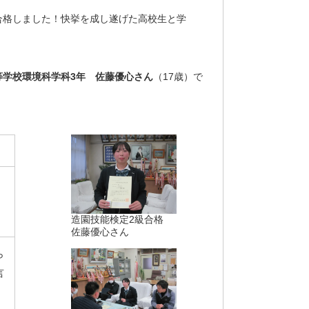
合格しました！快挙を成し遂げた高校生と学
等学校環境科学科3年 佐藤優心さん
（17歳）で
造園技能検定2級合格
佐藤優心さん
ら
言