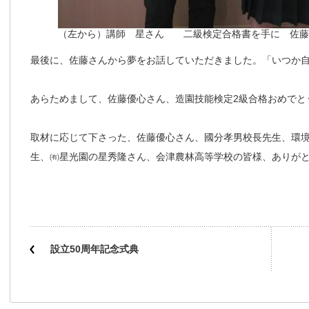
（左から）講師 星さん 二級検定合格書を手に 佐
最後に、佐藤さんから夢をお話していただきました。「いつか
あらためまして、佐藤優心さん、造園技能検定2級合格おめでと
取材に応じて下さった、佐藤優心さん、國分孝男校長先生、環
生、㈲星光園の星秀隆さん、会津農林高等学校の皆様、ありが
設立50周年記念式典