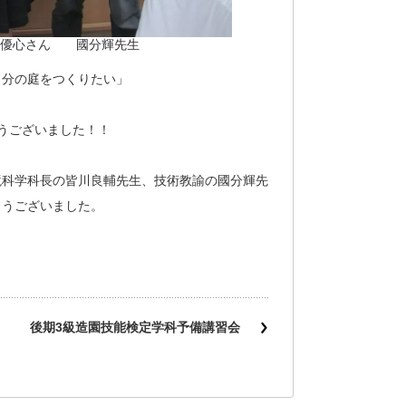
藤優心さん 國分輝先生
自分の庭をつくりたい」
うございました！！
境科学科長の皆川良輔先生、技術教諭の國分輝先
とうございました。
後期3級造園技能検定学科予備講習会