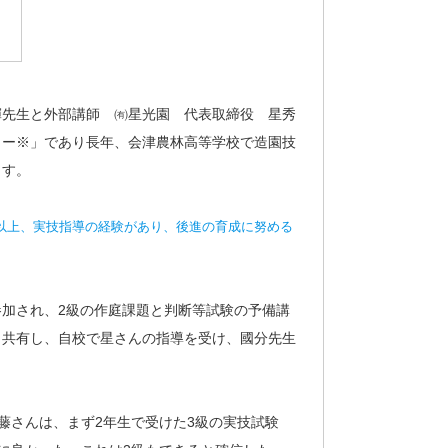
輝先生と外部講師 ㈲星光園 代表取締役 星秀
ター※」であり長年、会津農林高等学校で造園技
ます。
年以上、実技指導の経験があり、後進の育成に努める
加され、2級の作庭課題と判断等試験の予備講
と共有し、自校で星さんの指導を受け、國分先生
藤さんは、まず2年生で受けた3級の実技試験