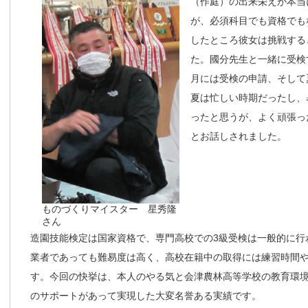
（作庭）の出来栄えが本当
が、必須科目でも資格でも
したところ彼女は挑戦する
た。國分先生と一緒に受検
月には受検の申請、そして
夏は忙しい時期だったし、
ったと思うが、よく頑張っ
とお話しされました。
ものづくりマイスター 星秀隆
さん
造園技能検定は国家資格で、専門高校での3級受検は一般的に行
業者であっても難易度は高く、高校在籍中の取得には練習時間
す。今回の快挙は、本人のやる気と会津農林高等学校の教育環
のサポートがあって実現した大変名誉ある実績です。