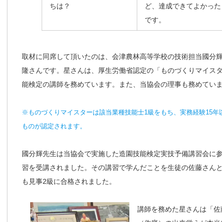
ちは？
ど、達成できてよかった
です。
取材に同席して頂いたのは、会津農林高等学校の技術担当國分
隆さんです。星さんは、厚生労働省認定の「ものづくりマイス
能検定の講師を務めています。また、当協会の理事も務めてい
※ものづくりマイスターは該当業種技能士1級をもち、実務経験15
ものが認定されます。
國分輝先生は当協会で実施した造園技能検定実技予備講習会に参
習を受講されました。その講習で学んだことを生徒の佐藤さん
も見事2級に合格されました。
講師を務めた星さんは「佐